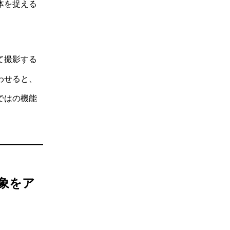
体を捉える
て撮影する
わせると、
ではの機能
象をア