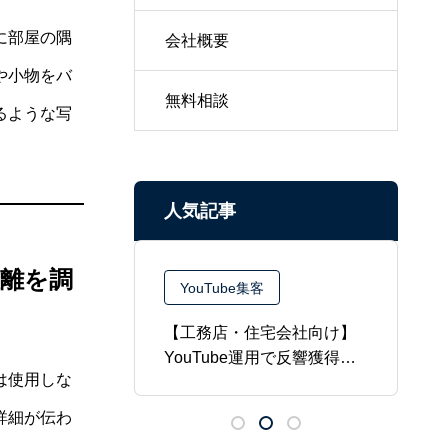
に部屋の隅
会社概要
や小物をバ
無料相談
るような写
人気記事
離を調
客
YouTube集客
工務店・建築
【工務店・住宅会社向け】
【
ube動画制作お
YouTube運用で反響獲得！
×
は使用しな
中小企業でも成果が出る戦
る
略を解説
詳細が伝わ