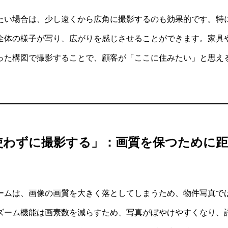
たい場合は、少し遠くから広角に撮影するのも効果的です。特
全体の様子が写り、広がりを感じさせることができます。家具
った構図で撮影することで、顧客が「ここに住みたい」と思え
使わずに撮影する」：画質を保つために距
YouTube集
【初回限定】
業向け YouT
ームは、画像の画質を大きく落としてしまうため、物件写真で
試しプラン
ズーム機能は画素数を減らすため、写真がぼやけやすくなり、