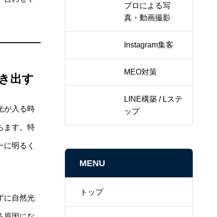
プロによる写
真・動画撮影
Instagram集客
MEO対策
き出す
LINE構築 / Lステ
光が入る時
ップ
ちます。特
一に明るく
MENU
トップ
ずに自然光
る原因にな