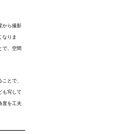
度から撮影
くなりま
とで、空間
ることで、
ども写して
角度を工夫